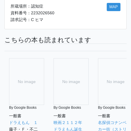
所蔵場所：認知症
MAP
資料番号：2232026560
請求記号：C ヒマ
こちらの本も読まれています
No image
No image
No image
By Google Books
By Google Books
By Google Books
一般書
一般書
一般書
ドラえもん １
映画２１１２年
名探偵コナンベイ
藤子・Ｆ・不二
ドラえもん誕生
カー街（ストリー