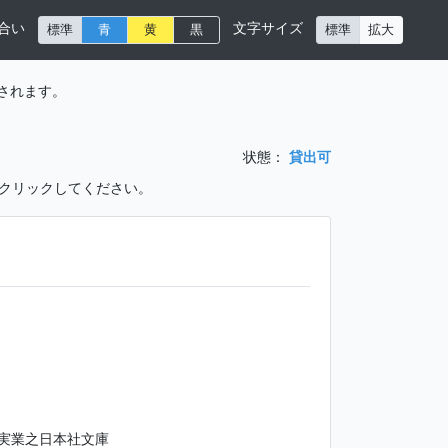
合い
文字サイズ
標準
青
黄
黒
標準
拡大
されます。
状態：
貸出可
をクリックしてください。
実業之日本社文庫