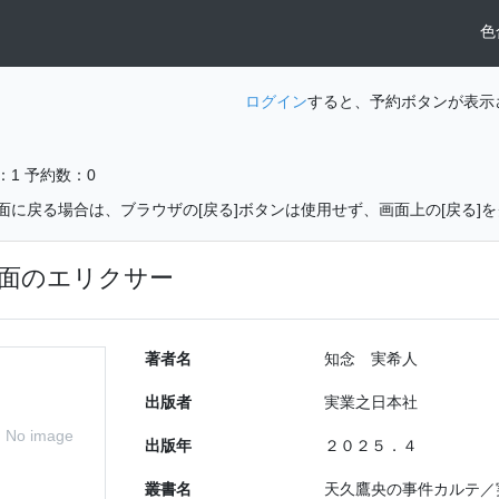
色
ログイン
すると、予約ボタンが表示
：1
予約数：0
面に戻る場合は、ブラウザの[戻る]ボタンは使用せず、画面上の[戻る]
面のエリクサー
著者名
知念 実希人
出版者
実業之日本社
No image
出版年
２０２５．４
叢書名
天久鷹央の事件カルテ／