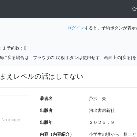
色
ログイン
すると、予約ボタンが表示
：1
予約数：0
面に戻る場合は、ブラウザの[戻る]ボタンは使用せず、画面上の[戻る]
まえレベルの話はしてない
著者名
芦沢 央
出版者
河出書房新社
No image
出版年
２０２５．９
内容（内容紹介）
小学生の頃から、棋士と