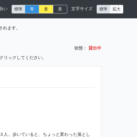
合い
文字サイズ
標準
青
黄
黒
標準
拡大
されます。
状態：
貸出中
をクリックしてください。
３人。歩いていると、ちょっと変わった落とし