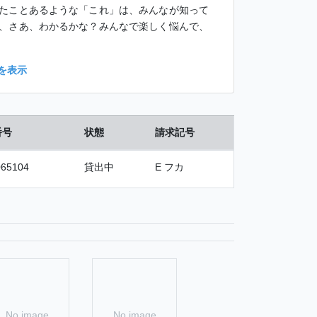
たことあるような「これ」は、みんなが知って
、さあ、わかるかな？みんなで楽しく悩んで、
を表示
番号
状態
請求記号
065104
貸出中
E フカ
No image
No image