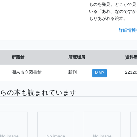
ものを発見。どこかで見
いる「あれ」なのですが
もりあがれる絵本。
詳細情報
所蔵館
所蔵場所
資料
潮来市立図書館
新刊
2232
MAP
らの本も読まれています
No image
No image
No image