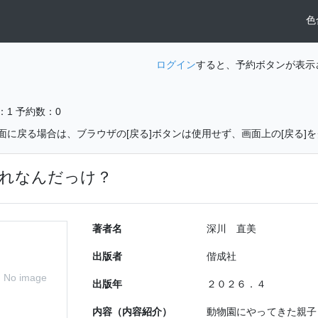
色
ログイン
すると、予約ボタンが表示
：1
予約数：0
面に戻る場合は、ブラウザの[戻る]ボタンは使用せず、画面上の[戻る]
れなんだっけ？
著者名
深川 直美
出版者
偕成社
No image
出版年
２０２６．４
内容（内容紹介）
動物園にやってきた親子