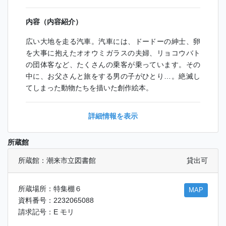
内容（内容紹介）
広い大地を走る汽車。汽車には、ドードーの紳士、卵
を大事に抱えたオオウミガラスの夫婦、リョコウバト
の団体客など、たくさんの乗客が乗っています。その
中に、お父さんと旅をする男の子がひとり…。絶滅し
てしまった動物たちを描いた創作絵本。
詳細情報を表示
所蔵館
所蔵館：潮来市立図書館
貸出可
所蔵場所：特集棚６
MAP
資料番号：2232065088
請求記号：E モリ