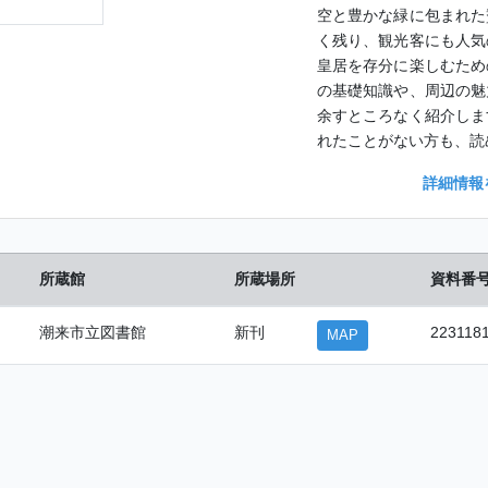
空と豊かな緑に包まれた
く残り、観光客にも人気
皇居を存分に楽しむため
の基礎知識や、周辺の魅
余すところなく紹介しま
れたことがない方も、読
詳細情報
所蔵館
所蔵場所
資料番
潮来市立図書館
新刊
223118
MAP