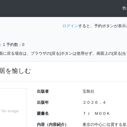
色
ログイン
すると、予約ボタンが表示
：1
予約数：0
面に戻る場合は、ブラウザの[戻る]ボタンは使用せず、画面上の[戻る]
居を愉しむ
出版者
宝島社
出版年
２０２６．４
No image
叢書名
ＴＪ ＭＯＯＫ
内容（内容紹介）
東京の中心に位置する皇