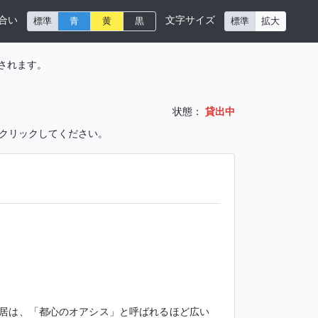
合い
文字サイズ
標準
青
黄
黒
標準
拡大
されます。
状態：
貸出中
をクリックしてください。
居は、「都心のオアシス」と呼ばれるほど広い