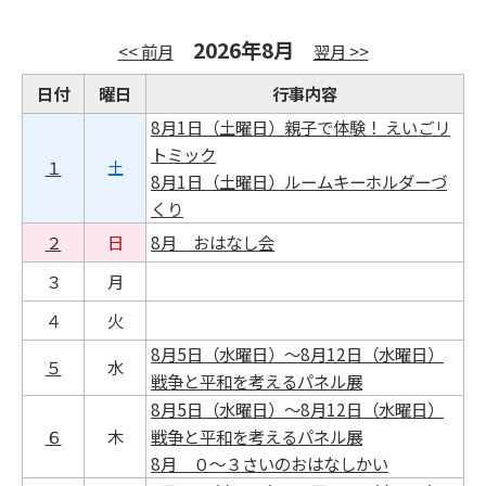
2026年8月
<< 前月
翌月 >>
日付
曜日
行事内容
8月1日（土曜日）親子で体験！ えいごリ
トミック
１
土
8月1日（土曜日）ルームキーホルダーづ
くり
２
日
8月 おはなし会
３
月
４
火
8月5日（水曜日）～8月12日（水曜日）
５
水
戦争と平和を考えるパネル展
8月5日（水曜日）～8月12日（水曜日）
６
木
戦争と平和を考えるパネル展
8月 ０～３さいのおはなしかい