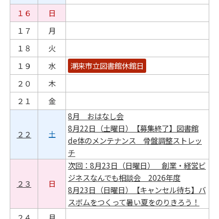
１６
日
１７
月
１８
火
１９
水
潮来市立図書館休館日
２０
木
２１
金
8月 おはなし会
8月22日（土曜日）【募集終了】図書館
２２
土
de体のメンテナンス 骨盤調整ストレッ
チ
次回：8月23日（日曜日） 創業・経営ビ
ジネスなんでも相談会 2026年度
２３
日
8月23日（日曜日）【キャンセル待ち】バ
スボムをつくって暑い夏をのりきろう！
２４
月