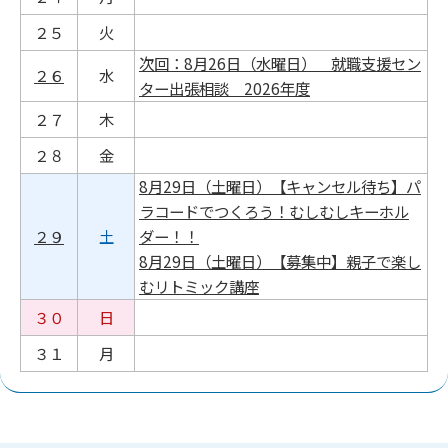
２５
火
次回：8月26日（水曜日） 就職支援セン
２６
水
ター出張相談 2026年度
２７
木
２８
金
8月29日（土曜日）【キャンセル待ち】パ
ラコードでつくろう！むしむしキーホル
２９
土
ダー！！
8月29日（土曜日）【募集中】親子で楽し
むリトミック講座
３０
日
３１
月