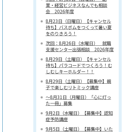
業・経営ビジネスなんでも相談
会 2026年度
8月23日（日曜日）【キャンセル
待ち】バスボムをつくって暑い夏
をのりきろう！
次回：8月26日（水曜日） 就職
支援センター出張相談 2026年度
8月29日（土曜日）【キャンセル
待ち】パラコードでつくろう！む
しむしキーホルダー！！
8月29日（土曜日）【募集中】親
子で楽しむリトミック講座
～8月31日（月曜日）「心に灯っ
た一冊」募集
9月2日（水曜日）【募集中】認知
症予防講座
9月5日（土曜日）【募集中】いた