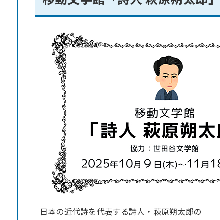
⽇本の近代詩を代表する詩⼈・萩原朔太郎の