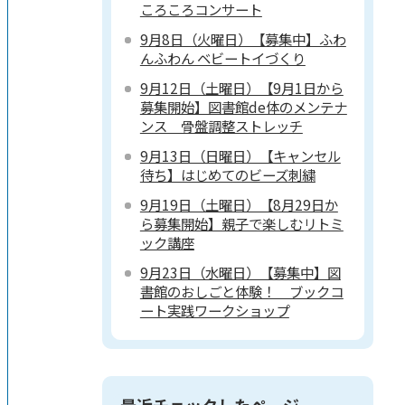
ころころコンサート
9月8日（火曜日）【募集中】ふわ
んふわん ベビートイづくり
9月12日（土曜日）【9月1日から
募集開始】図書館de体のメンテナ
ンス 骨盤調整ストレッチ
9月13日（日曜日）【キャンセル
待ち】はじめてのビーズ刺繍
9月19日（土曜日）【8月29日か
ら募集開始】親子で楽しむリトミ
ック講座
9月23日（水曜日）【募集中】図
書館のおしごと体験！ ブックコ
ート実践ワークショップ
最近チェックしたページ