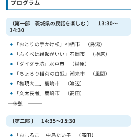
プログラム
〔第一部 茨城県の民話を楽しむ 〕 13:30～
14:30
「おとりの手かけ松」神栖市 （鳥潟）
「ふくべは縁起がいい」石岡市 （榊原）
「ダイダラ坊」水戸市 （榊原）
「ちょろり稲荷の白狐」潮来市 （風間）
「権現大工」鹿嶋市 （渡辺）
「文太長者」鹿嶋市 （髙田）
――― 休憩 ―――
〔第二部 〕 14:35～15:30
「おしるこ」 中島たい子 （髙田）