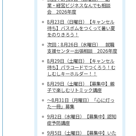
業・経営ビジネスなんでも相談
会 2026年度
8月23日（日曜日）【キャンセル
待ち】バスボムをつくって暑い夏
をのりきろう！
次回：8月26日（水曜日） 就職
支援センター出張相談 2026年度
8月29日（土曜日）【キャンセル
待ち】パラコードでつくろう！む
しむしキーホルダー！！
8月29日（土曜日）【募集中】親
子で楽しむリトミック講座
～8月31日（月曜日）「心に灯っ
た一冊」募集
9月2日（水曜日）【募集中】認知
症予防講座
9月5日（土曜日）【募集中】いた