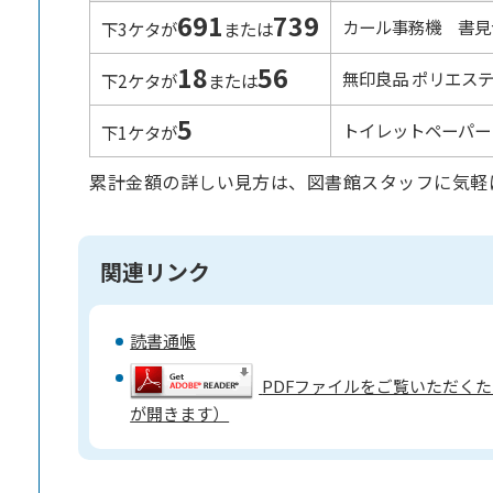
691
739
カール事務機 書見
下3ケタが
または
18
56
無印良品 ポリエス
下2ケタが
または
5
トイレットペーパー
下1ケタが
累計金額の詳しい見方は、図書館スタッフに気軽
関連リンク
読書通帳
PDFファイルをご覧いただくため
が開きます）