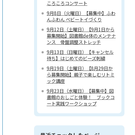
ころころコンサート
9月8日（火曜日）【募集中】ふわ
んふわん ベビートイづくり
9月12日（土曜日）【9月1日から
募集開始】図書館de体のメンテナ
ンス 骨盤調整ストレッチ
9月13日（日曜日）【キャンセル
待ち】はじめてのビーズ刺繍
9月19日（土曜日）【8月29日か
ら募集開始】親子で楽しむリトミ
ック講座
9月23日（水曜日）【募集中】図
書館のおしごと体験！ ブックコ
ート実践ワークショップ
最近チェックしたページ