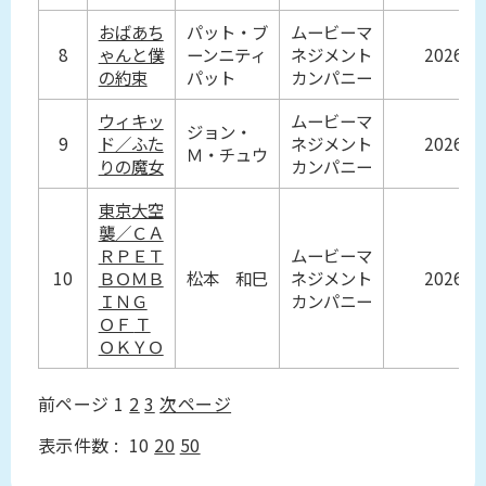
おばあち
パット・ブ
ムービーマ
8
ゃんと僕
ーンニティ
ネジメント
2026
の約束
パット
カンパニー
ウィキッ
ムービーマ
ジョン・
9
ド／ふた
ネジメント
2026
Ｍ・チュウ
りの魔女
カンパニー
東京大空
襲／ＣＡ
ＲＰＥＴ
ムービーマ
10
ＢＯＭＢ
松本 和巳
ネジメント
2026
ＩＮＧ
カンパニー
ＯＦ Ｔ
ＯＫＹＯ
前ページ
1
2
3
次ページ
表示件数 :
10
20
50