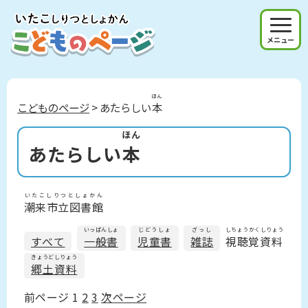
メニュー
ほん
こどものページ
> あたらしい
本
ほん
あたらしい
本
いたこしりつとしょかん
潮来市立図書館
いっぱんしょ
じどうしょ
ざっし
しちょうかくしりょう
すべて
一般書
児童書
雑誌
視聴覚資料
きょうどしりょう
郷土資料
前ページ
1
2
3
次ページ