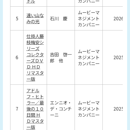
トル
カンパニー
ムービーマ
遠い山な
5
石川 慶
ネジメント
2026
みの光
カンパニー
仕掛人藤
枝梅安シ
リーズ
ムービーマ
コレクタ
吉田 啓一
6
ネジメント
2025
ーズＤＶ
郎 他
カンパニー
Ｄ ＨＤ
リマスタ
ー版
アドル
フ・ヒト
ラー／最
エンニオ・
ムービーマ
7
後の１０
デ・コンチ
ネジメント
2025
日間 Ｈ
ーニ
カンパニー
Ｄマスタ
ー版