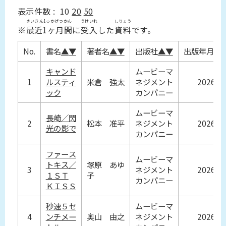
表示件数 :
10
20
50
さいきん1っかげつかん
うけいれ
しりょう
※
最近1ヶ月間
に
受入
した
資料
です。
No.
書名
▲
▼
著者名
▲
▼
出版社
▲
▼
出版年月
▲
キャンド
ムービーマ
1
ルスティ
米倉 強太
ネジメント
2026
ック
カンパニー
ムービーマ
長崎／閃
2
松本 准平
ネジメント
2026
光の影で
カンパニー
ファース
ムービーマ
トキス／
塚原 あゆ
3
ネジメント
2026
１ＳＴ
子
カンパニー
ＫＩＳＳ
秒速５セ
ムービーマ
4
ンチメー
奥山 由之
ネジメント
2026