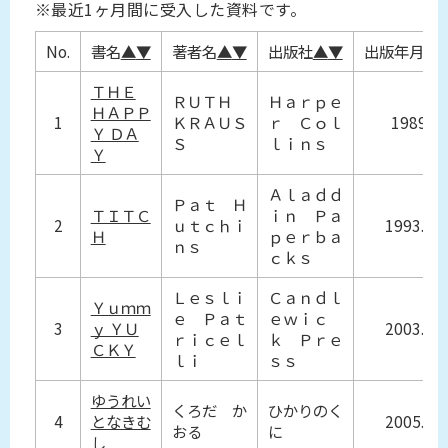
※最近1ヶ月間に受入した資料です。
No.
書名
▲
▼
著者名
▲
▼
出版社
▲
▼
出版年月
▲
ＴＨＥ
ＲＵＴＨ
Ｈａｒｐｅ
ＨＡＰＰ
1
ＫＲＡＵＳ
ｒ Ｃｏｌ
1989
Ｙ ＤＡ
Ｓ
ｌｉｎｓ
Ｙ
Ａｌａｄｄ
Ｐａｔ Ｈ
ＴＩＴＣ
ｉｎ Ｐａ
2
ｕｔｃｈｉ
1993.0
Ｈ
ｐｅｒｂａ
ｎｓ
ｃｋｓ
Ｌｅｓｌｉ
Ｃａｎｄｌ
Ｙｕｍｍ
ｅ Ｐａｔ
ｅｗｉｃ
3
ｙ ＹＵ
2003.0
ｒｉｃｅｌ
ｋ Ｐｒｅ
ＣＫＹ
ｌｉ
ｓｓ
ゆうれい
くろだ か
ひかりのく
4
となきむ
2005.6
おる
に
し