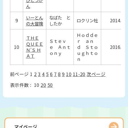
びとづか
ん
いーとん
なばた と
9
ロクリン社
2014.5
の大冒険
したか
Ｈｏｄｄｅ
ＴＨＥ
Ｓｔｅｖ
ｒ ａｎ
ＱＵＥＥ
10
ｅ Ａｎｔ
ｄ Ｓｔｏ
2016.0
Ｎ’Ｓ Ｈ
ｏｎｙ
ｕｇｈｔｏ
ＡＴ
ｎ
前ページ
1
2
3
4
5
6
7
8
9
10
11-20
次ページ
表示件数 :
10
20
50
マイページ