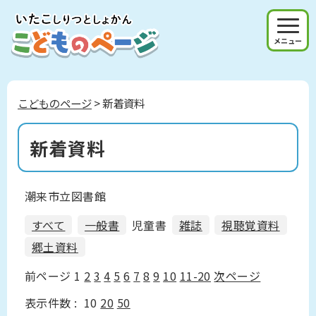
メニュー
こどものページ
> 新着資料
新着資料
潮来市立図書館
すべて
一般書
児童書
雑誌
視聴覚資料
郷土資料
前ページ
1
2
3
4
5
6
7
8
9
10
11-20
次ページ
表示件数 :
10
20
50