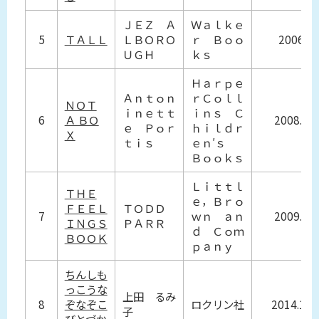
ＪＥＺ Ａ
Ｗａｌｋｅ
5
ＴＡＬＬ
ＬＢＯＲＯ
ｒ Ｂｏｏ
2006
ＵＧＨ
ｋｓ
Ｈａｒｐｅ
Ａｎｔｏｎ
ｒＣｏｌｌ
ＮＯＴ
ｉｎｅｔｔ
ｉｎｓ Ｃ
6
Ａ ＢＯ
2008.0
ｅ Ｐｏｒ
ｈｉｌｄｒ
Ｘ
ｔｉｓ
ｅｎ′ｓ
Ｂｏｏｋｓ
Ｌｉｔｔｌ
ＴＨＥ
ｅ，Ｂｒｏ
ＦＥＥＬ
ＴＯＤＤ
7
ｗｎ ａｎ
2009.4
ＩＮＧＳ
ＰＡＲＲ
ｄ Ｃｏｍ
ＢＯＯＫ
ｐａｎｙ
ちんしも
っこうな
上田 るみ
8
ぞなぞこ
ロクリン社
2014.12
子