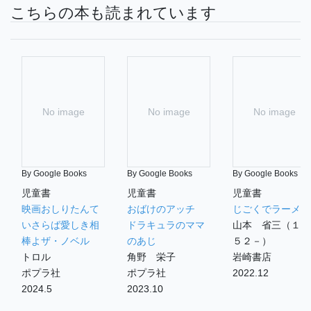
こちらの本も読まれています
No image
No image
No image
By Google Books
By Google Books
By Google Books
児童書
児童書
児童書
映画おしりたんて
おばけのアッチ
じごくでラーメン
いさらば愛しき相
ドラキュラのママ
山本 省三（１９
棒よザ・ノベル
のあじ
５２－）
トロル
角野 栄子
岩崎書店
ポプラ社
ポプラ社
2022.12
2024.5
2023.10