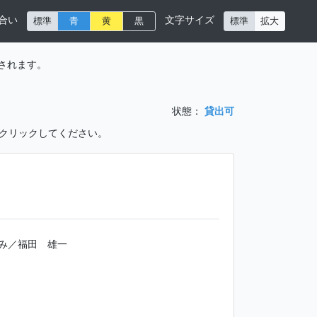
合い
文字サイズ
標準
青
黄
黒
標準
拡大
されます。
状態：
貸出可
をクリックしてください。
み／福田 雄一