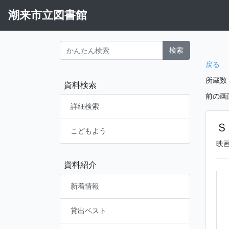
潮来市立図書館
検索
戻る
所蔵数
資料検索
前の画
詳細検索
Ｓ
こどもよう
映
資料紹介
新着情報
貸出ベスト