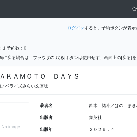
色
ログイン
すると、予約ボタンが表示
：1
予約数：0
面に戻る場合は、ブラウザの[戻る]ボタンは使用せず、画面上の[戻る]
ＡＫＡＭＯＴＯ ＤＡＹＳ
画ノベライズみらい文庫版
著者名
鈴木 祐斗／はの まき
出版者
集英社
No image
出版年
２０２６．４