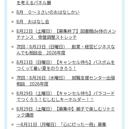
を考えるパネル展
8月 ０～３さいのおはなしかい
8月 おはなし会
8月22日（土曜日）【募集終了】図書館de体のメン
テナンス 骨盤調整ストレッチ
次回：8月23日（日曜日） 創業・経営ビジネスな
んでも相談会 2026年度
8月23日（日曜日）【キャンセル待ち】バスボムを
つくって暑い夏をのりきろう！
次回：8月26日（水曜日） 就職支援センター出張
相談 2026年度
8月29日（土曜日）【キャンセル待ち】パラコード
でつくろう！むしむしキーホルダー！！
8月29日（土曜日）【募集中】親子で楽しむリトミ
ック講座
～8月31日（月曜日）「心に灯った一冊」募集