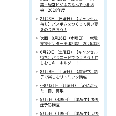
業・経営ビジネスなんでも相談
会 2026年度
8月23日（日曜日）【キャンセル
待ち】バスボムをつくって暑い夏
をのりきろう！
次回：8月26日（水曜日） 就職
支援センター出張相談 2026年度
8月29日（土曜日）【キャンセル
待ち】パラコードでつくろう！む
しむしキーホルダー！！
8月29日（土曜日）【募集中】親
子で楽しむリトミック講座
～8月31日（月曜日）「心に灯っ
た一冊」募集
9月2日（水曜日）【募集中】認知
症予防講座
9月5日（土曜日）【募集中】いた