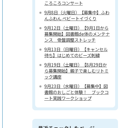
ころころコンサート
9月8日（火曜日）【募集中】ふわ
んふわん ベビートイづくり
9月12日（土曜日）【9月1日から
募集開始】図書館de体のメンテナ
ンス 骨盤調整ストレッチ
9月13日（日曜日）【キャンセル
待ち】はじめてのビーズ刺繍
9月19日（土曜日）【8月29日か
ら募集開始】親子で楽しむリトミ
ック講座
9月23日（水曜日）【募集中】図
書館のおしごと体験！ ブックコ
ート実践ワークショップ
最近チェックしたページ